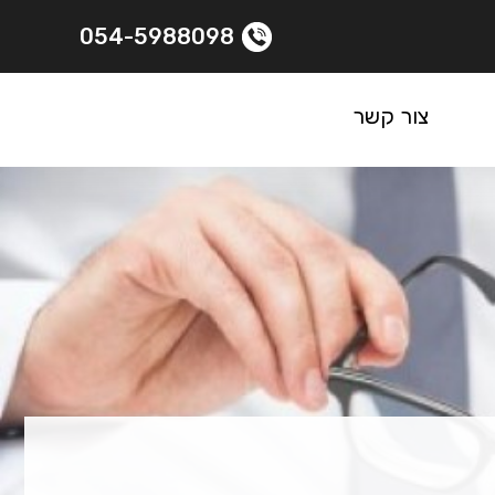
054-5988098
צור קשר